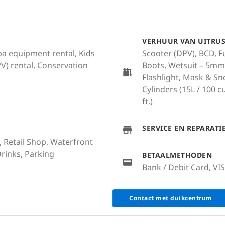
VERHUUR VAN UITRU
uba equipment rental, Kids
Scooter (DPV), BCD, Fu
V) rental, Conservation
Boots, Wetsuit – 5mm,
Flashlight, Mask & Sno
Cylinders (15L / 100 cu.
ft.)
SERVICE EN REPARAT
, Retail Shop, Waterfront
Drinks, Parking
BETAALMETHODEN
Bank / Debit Card, VI
Contact met duikcentrum