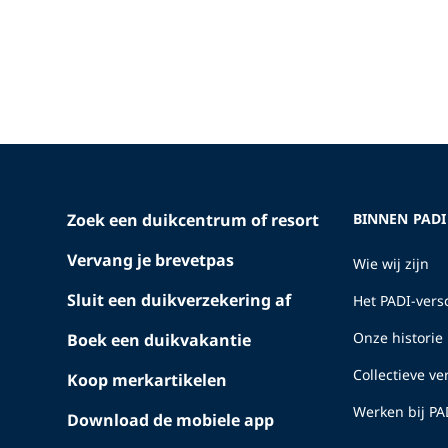
Zoek een duikcentrum of resort
BINNEN PADI
Vervang je brevetpas
Wie wij zijn
Sluit een duikverzekering af
Het PADI-versc
Onze historie
Boek een duikvakantie
Collectieve v
Koop merkartikelen
Werken bij PA
Download de mobiele app