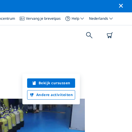
ikcentrum
Vervang je brevetpas
Help
Nederlands
Bekijk cursussen
Andere activiteiten