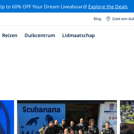
Up to 60% OFF Your Dream Liveaboard!
Explore the Deals
Blog
Zoek een du
Reizen
Duikcentrum
Lidmaatschap