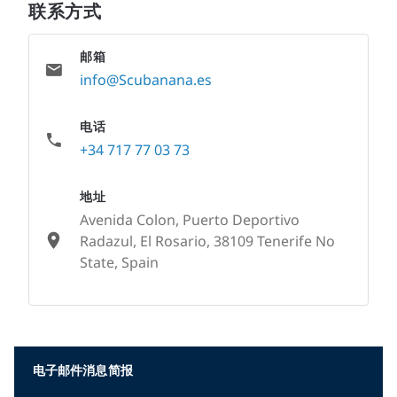
联系方式
邮箱
info@Scubanana.es
电话
+34 717 77 03 73
地址
Avenida Colon, Puerto Deportivo
Radazul, El Rosario, 38109 Tenerife No
State, Spain
None
电子邮件消息简报