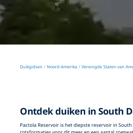
Duikgidsen
Noord-Amerika
Verenigde Staten van Ame
Ontdek duiken in South 
Pactola Reservoir is het diepste reservoir in Sout
rotsformaties voor dit meer en een aantal zoetw