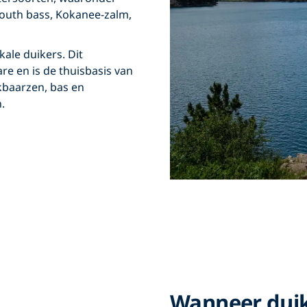
mouth bass, Kokanee-zalm,
kale duikers. Dit
re en is de thuisbasis van
kbaarzen, bas en
.
Wanneer duik