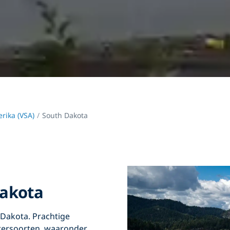
rika (VSA)
South Dakota
Dakota
h Dakota. Prachtige
atersoorten, waaronder