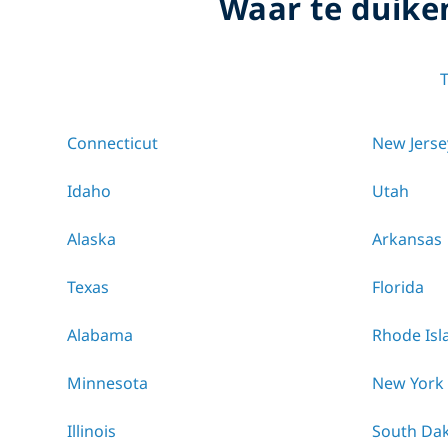
Waar te duike
Connecticut
New Jerse
Idaho
Utah
Alaska
Arkansas
Texas
Florida
Alabama
Rhode Isl
Minnesota
New York
Illinois
South Da