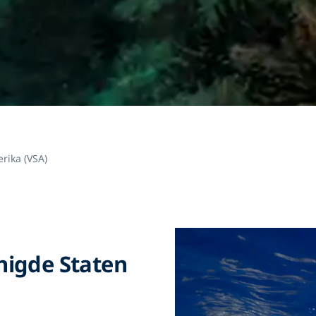
rika (VSA)
nigde Staten