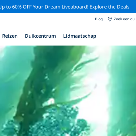
Up to 60% OFF Your Dream Liveaboard!
Explore the Deals
Blog
Zoek een du
Reizen
Duikcentrum
Lidmaatschap