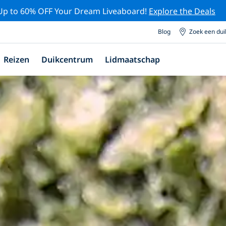
Up to 60% OFF Your Dream Liveaboard!
Explore the Deals
Blog
Zoek een du
Reizen
Duikcentrum
Lidmaatschap