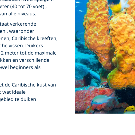
eter (40 tot 70 voet)
,
van alle niveaus.
staat verkerende
ven
, waaronder
enen, Caribische kreeften,
che vissen. Duikers
12 meter tot de maximale
akken
en verschillende
owel beginners als
et de
Caribische kust van
, wat ideale
gebied te duiken
.