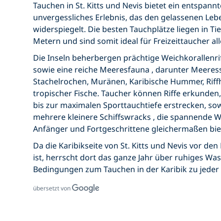
Tauchen in St. Kitts und Nevis
bietet ein entspann
unvergessliches Erlebnis, das den gelassenen Lebe
widerspiegelt. Die besten Tauchplätze liegen in
Ti
Metern
und sind somit ideal für
Freizeittaucher
al
Die Inseln beherbergen prächtige
Weichkorallenri
sowie eine reiche
Meeresfauna
, darunter
Meeress
Stachelrochen, Muränen, Karibische Hummer, Riff
tropischer Fische. Taucher können Riffe erkunden,
bis zur maximalen Sporttauchtiefe
erstrecken, so
mehrere kleinere
Schiffswracks
, die spannende 
Anfänger und Fortgeschrittene gleichermaßen bie
Da die
Karibikseite von St. Kitts und Nevis
vor den
ist, herrscht dort das ganze Jahr über ruhiges Was
Bedingungen zum
Tauchen in der Karibik
zu jeder 
übersetzt von