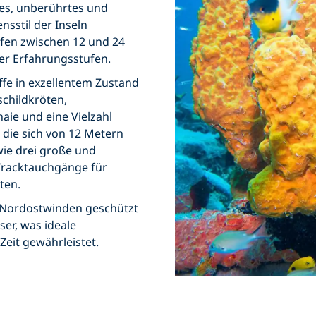
tes, unberührtes und
nsstil der Inseln
efen zwischen 12 und 24
ler Erfahrungsstufen.
ffe
in exzellentem Zustand
childkröten,
haie
und eine Vielzahl
 die sich von
12 Metern
wie drei große und
Wracktauchgänge für
ten.
 Nordostwinden geschützt
ser, was ideale
Zeit gewährleistet.