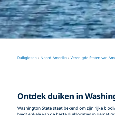
Duikgidsen
Noord-Amerika
Verenigde Staten van Ame
Ontdek duiken in Washin
Washington State
staat bekend om zijn rijke biodi
biedt enkele van de beste duiklocaties in gemati