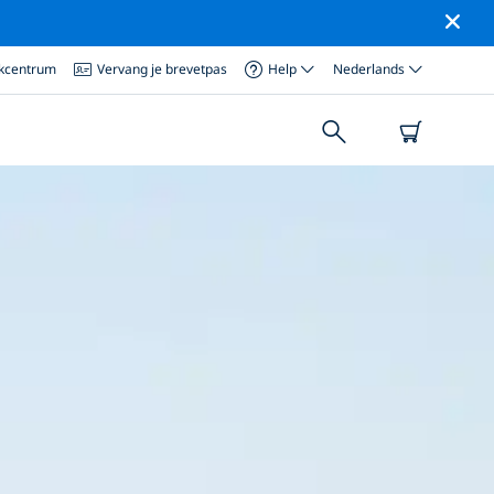
ikcentrum
Vervang je brevetpas
Help
Nederlands