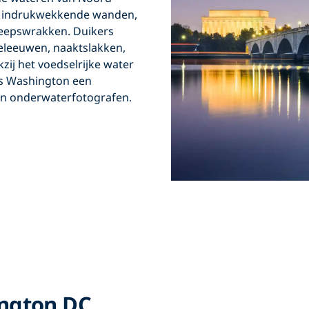
en indrukwekkende wanden,
heepswrakken. Duikers
eleeuwen, naaktslakken,
ij het voedselrijke water
is
Washington
een
n onderwaterfotografen.
ngton DC