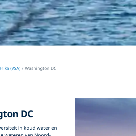
rika (VSA)
Washington DC
gton DC
versiteit in koud water en
gde wateren van Noord-