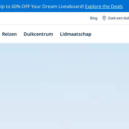
Up to 60% OFF Your Dream Liveaboard!
Explore the Deals
Blog
Zoek een du
Reizen
Duikcentrum
Lidmaatschap