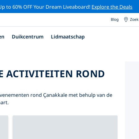
Up to 60% OFF Your Dream Liveaboard!
Explore the Deals
Blog
Zoek
en
Duikcentrum
Lidmaatschap
E ACTIVITEITEN ROND
n evenementen rond Çanakkale met behulp van de
art.