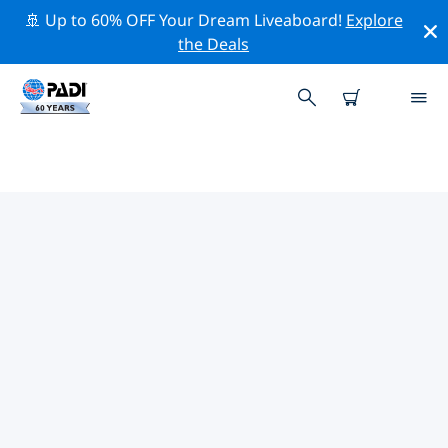
🚢 Up to 60% OFF Your Dream Liveaboard!
Explore
the Deals
TOP PROFESSIONELE
ACTIVITEITEN ROND COMINO
Ontdek de professionele activiteiten en evenementen
rond Comino met behulp van de bovenstaande filters
of de interactieve kaart.