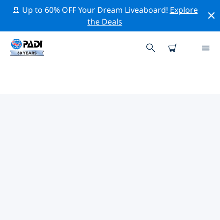
🚢 Up to 60% OFF Your Dream Liveaboard!
Explore
the Deals
TOP PROFESSIONELE
ACTIVITEITEN ROND COXEN
HOLE
Ontdek de professionele activiteiten en evenementen
rond Coxen Hole met behulp van de bovenstaande
filters of de interactieve kaart.