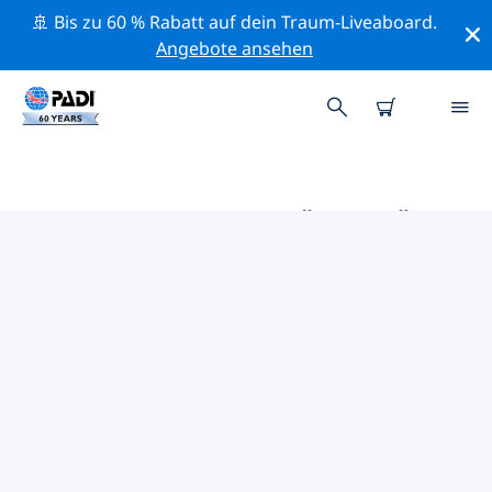
🚢 Bis zu 60 % Rabatt auf dein Traum-Liveaboard.
Angebote ansehen
DIE BESTEN AKTIVITÄTEN FÜR
PROFIS IM UMKREIS VON
COXEN HOLE | PADI
Mithilfe der Filter und der interaktiven Karte kannst du
alle Aktivitäten für professionelle Taucher im Umkreis
von Coxen Hole erkunden.