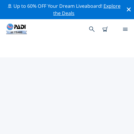
🚢 Up to 60% OFF Your Dream Liveaboard!
Explore
the Deals
TOP PROFESSIONELE
ACTIVITEITEN ROND DENIA &
XÀBIA
Ontdek de professionele activiteiten en evenementen
rond Denia & Xàbia met behulp van de bovenstaande
filters of de interactieve kaart.