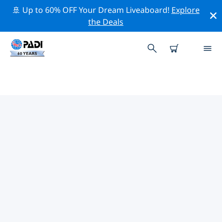
🚢 Up to 60% OFF Your Dream Liveaboard!
Explore
the Deals
TOP PROFESSIONELE
ACTIVITEITEN ROND DURBAN
Ontdek de professionele activiteiten en evenementen
rond Durban met behulp van de bovenstaande filters
of de interactieve kaart.