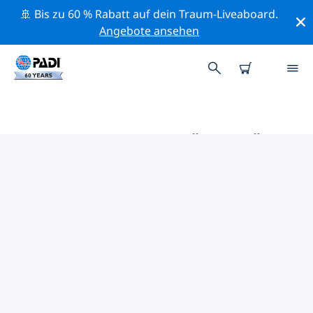
🚢 Bis zu 60 % Rabatt auf dein Traum-Liveaboard.
Angebote ansehen
DIE BESTEN AKTIVITÄTEN FÜR
PROFIS IM UMKREIS VON
DURBAN | PADI
Mithilfe der Filter und der interaktiven Karte kannst du
alle Aktivitäten für professionelle Taucher im Umkreis
von Durban erkunden.