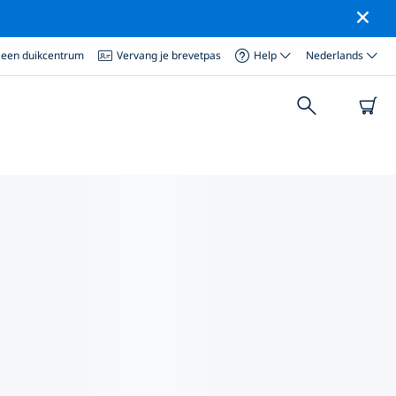
 een duikcentrum
Vervang je brevetpas
Help
Nederlands