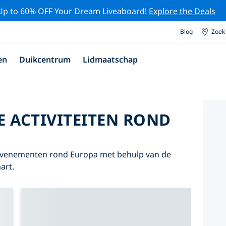
Up to 60% OFF Your Dream Liveaboard!
Explore the Deals
Blog
Zoek
en
Duikcentrum
Lidmaatschap
E ACTIVITEITEN ROND
n evenementen rond Europa met behulp van de
art.