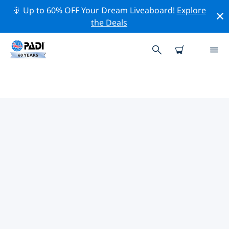
🚢 Up to 60% OFF Your Dream Liveaboard!
Explore
the Deals
TOP PROFESSIONELE
ACTIVITEITEN ROND FAKARAVA
Ontdek de professionele activiteiten en evenementen
rond Fakarava met behulp van de bovenstaande filters
of de interactieve kaart.