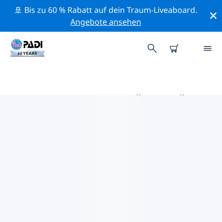
🚢 Bis zu 60 % Rabatt auf dein Traum-Liveaboard.
Angebote ansehen
DIE BESTEN AKTIVITÄTEN FÜR
PROFIS IM UMKREIS VON
FAKARAVA | PADI
Mithilfe der Filter und der interaktiven Karte kannst du
alle Aktivitäten für professionelle Taucher im Umkreis
von Fakarava erkunden.