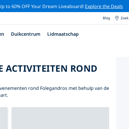
Up to 60% OFF Your Dream Liveaboard!
Explore the Deals
Blog
Zoek
en
Duikcentrum
Lidmaatschap
E ACTIVITEITEN ROND
n evenementen rond Folegandros met behulp van de
art.