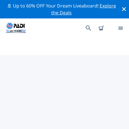
🚢 Up to 60% OFF Your Dream Liveaboard!
Explore
the Deals
TOP PROFESSIONELE
ACTIVITEITEN ROND GARGANO
Ontdek de professionele activiteiten en evenementen
rond Gargano met behulp van de bovenstaande filters
of de interactieve kaart.