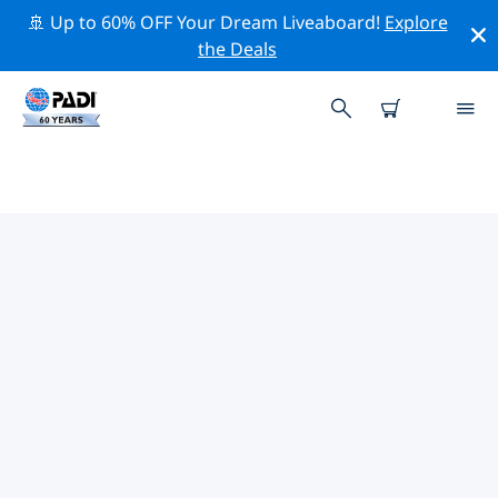
🚢 Up to 60% OFF Your Dream Liveaboard!
Explore
the Deals
TOP PROFESSIONELE
ACTIVITEITEN ROND GOSEONG-
GUN
Ontdek de professionele activiteiten en evenementen
rond Goseong-gun met behulp van de bovenstaande
filters of de interactieve kaart.