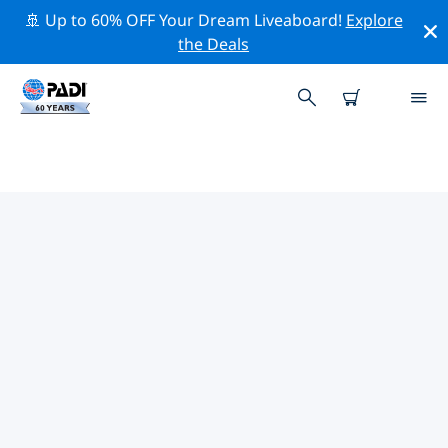
🚢 Up to 60% OFF Your Dream Liveaboard!
Explore
the Deals
TOP PROFESSIONELE
ACTIVITEITEN ROND KORNATI
Ontdek de professionele activiteiten en evenementen
rond Kornati met behulp van de bovenstaande filters
of de interactieve kaart.