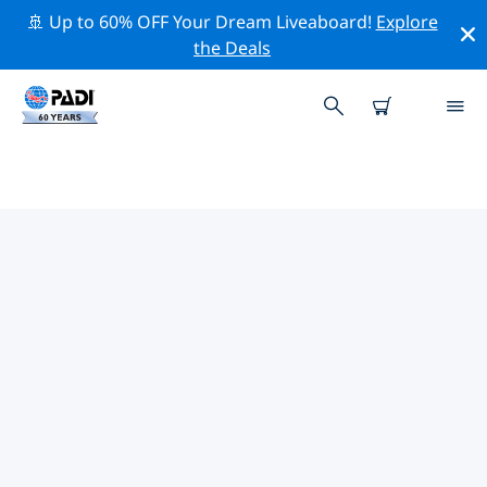
🚢 Up to 60% OFF Your Dream Liveaboard!
Explore
the Deals
TOP PROFESSIONELE
ACTIVITEITEN ROND PARGA
Ontdek de professionele activiteiten en evenementen
rond Parga met behulp van de bovenstaande filters of
de interactieve kaart.