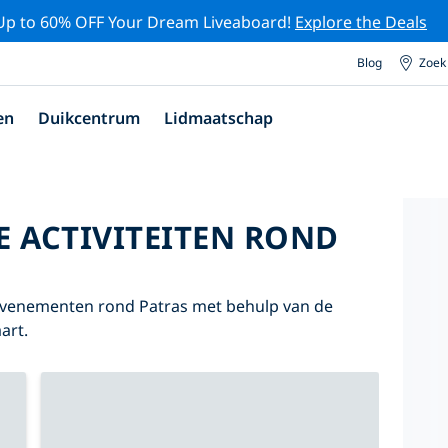
Up to 60% OFF Your Dream Liveaboard!
Explore the Deals
Blog
Zoek
en
Duikcentrum
Lidmaatschap
E ACTIVITEITEN ROND
 evenementen rond Patras met behulp van de
art.