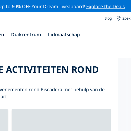
Up to 60% OFF Your Dream Liveaboard!
Explore the Deals
Blog
Zoek
en
Duikcentrum
Lidmaatschap
E ACTIVITEITEN ROND
 evenementen rond Piscadera met behulp van de
art.