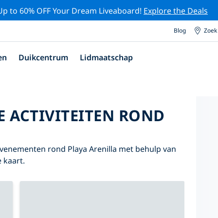
Up to 60% OFF Your Dream Liveaboard!
Explore the Deals
Blog
Zoek
en
Duikcentrum
Lidmaatschap
E ACTIVITEITEN ROND
 evenementen rond Playa Arenilla met behulp van
 kaart.