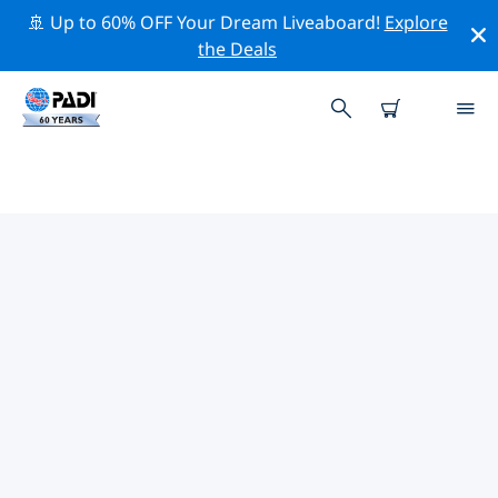
🚢 Up to 60% OFF Your Dream Liveaboard!
Explore
the Deals
TOP PROFESSIONELE
ACTIVITEITEN ROND SAINT-LEU,
RÉUNION
Ontdek de professionele activiteiten en evenementen
rond Saint-Leu, Réunion met behulp van de
bovenstaande filters of de interactieve kaart.