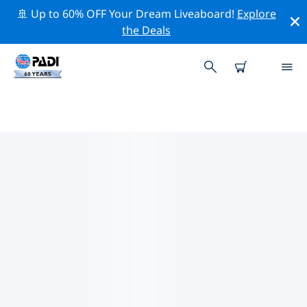
🚢 Up to 60% OFF Your Dream Liveaboard!
Explore
the Deals
TOP PROFESSIONELE
ACTIVITEITEN ROND SAN
ANDRÉS, PROVIDENCIA EN
SANTA CATALINA
Ontdek de professionele activiteiten en evenementen
rond San Andrés, Providencia en Santa Catalina met
behulp van de bovenstaande filters of de interactieve
kaart.