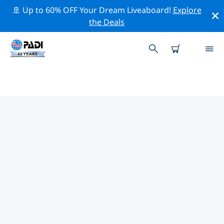
🚢 Up to 60% OFF Your Dream Liveaboard!
Explore
the Deals
TOP PROFESSIONELE
ACTIVITEITEN ROND TAMPERE
Ontdek de professionele activiteiten en evenementen
rond Tampere met behulp van de bovenstaande filters
of de interactieve kaart.