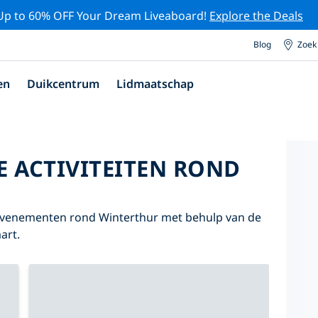
Up to 60% OFF Your Dream Liveaboard!
Explore the Deals
Blog
Zoek
en
Duikcentrum
Lidmaatschap
E ACTIVITEITEN ROND
 evenementen rond Winterthur met behulp van de
art.