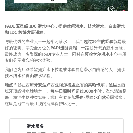
PADI 五星级 IDC 潜水中心，
提供
休闲潜水、技术潜水、自由潜水
和 IDC 教练发展课程
。
与最优秀的专业人士一起学习潜水——我们
超过29年的经验
就是最
好的证明。享受全方位的
PADI进阶课程
，一路提升您的潜水技能，
最终成为一名资深的PADI专业人士，同时在
莫哈卡尔潜水中心
与朋
友们分享难忘的潜水体验。
我们也为那些希望提升水下技能或体验屏息潜水自由感的人士提供
技术潜水
和
自由潜水
课程。
地点？
就在
西班牙安达卢西亚阿尔梅里亚省的莫哈卡尔，这里
是西
班牙顶级潜水胜地之一。
每年日照时间超过3000小时
，海水清澈见
底，海洋生物种类繁多，我们主要在
加塔角-尼哈尔自然公园
潜水，
这里是地中海最壮观的海洋保护区之一。
潜水服务