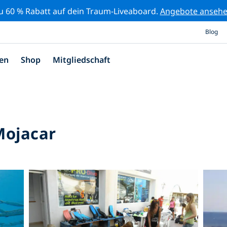
zu 60 % Rabatt auf dein Traum-Liveaboard.
Angebote anseh
Blog
en
Shop
Mitgliedschaft
Mojacar