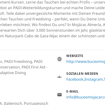
pment-Kursen. Lerne das Tauchen bei echten Profis – unser
ebot an PADI-Weiterbildungskursen und mache Deine Leiden
rofi. Teile dabei unvergessliche Momente mit Deinen Freund
schen Tauchen und Freediving – perfekt, wenn Du Deine Un
erleben möchtest. Wo findest Du uns? In Mojácar, Almería, 
r erwarten Dich über 3.000 Sonnenstunden im Jahr, glaskla
m im Naturpark Cabo de Gata-Níjar, einem der schönsten un
WEBSEITE
c, PADI Freediving, PADI
http://www.buceomoj
servation, PADI First Aid -
 Adaptive Diving
SOZIALEN MEDIEN
Facebook
Instagram
E-MAIL
info@buceomojacar.
h, Italienisch, Portugiesisch