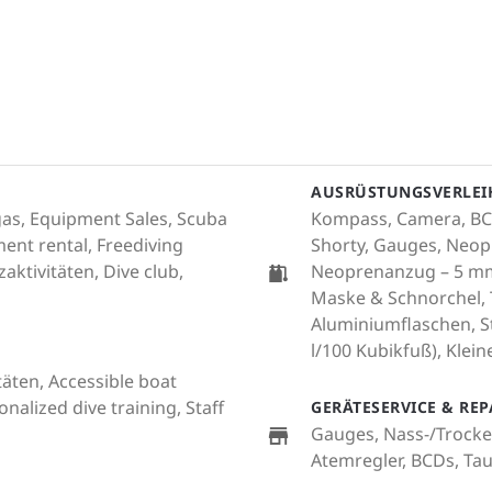
AUSRÜSTUNGSVERLEI
d gas, Equipment Sales, Scuba
Kompass, Camera, BCD
ent rental, Freediving
Shorty, Gauges, Neop
ktivitäten, Dive club,
Neoprenanzug – 5 mm
Maske & Schnorchel,
Aluminiumflaschen, S
l/100 Kubikfuß), Klein
täten, Accessible boat
nalized dive training, Staff
GERÄTESERVICE & RE
Gauges, Nass-/Trocke
Atemregler, BCDs, T