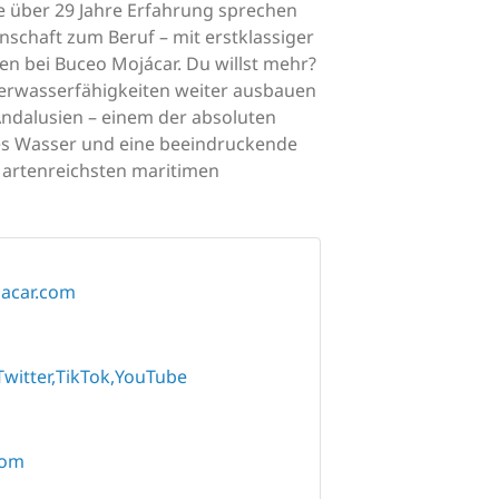
e über 29 Jahre Erfahrung sprechen
schaft zum Beruf – mit erstklassiger
en bei Buceo Mojácar. Du willst mehr?
terwasserfähigkeiten weiter ausbauen
Andalusien – einem der absoluten
res Wasser und eine beeindruckende
d artenreichsten maritimen
acar.com
Twitter
TikTok
YouTube
com