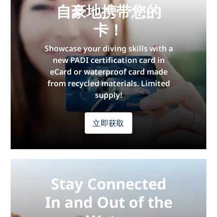
自豪地携带您的
卡！
Showcase your diving skills with a
new PADI certification card in
eCard or waterproof card made
from recycled materials. Limited
supply!
立即获取
Stay Connected
In and Out of the