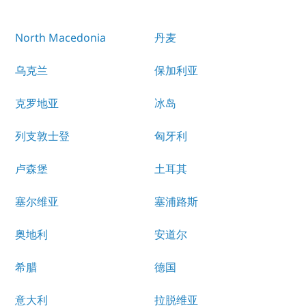
North Macedonia
丹麦
乌克兰
保加利亚
克罗地亚
冰岛
列支敦士登
匈牙利
卢森堡
土耳其
塞尔维亚
塞浦路斯
奥地利
安道尔
希腊
德国
意大利
拉脱维亚