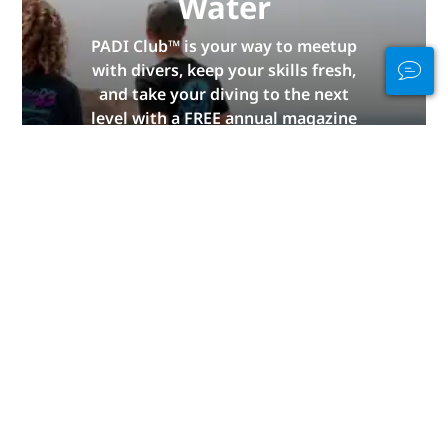
Water
PADI Club™ is your way to meetup
with divers, keep your skills fresh,
and take your diving to the next
level with a FREE annual magazine
subscription, discounted PADI
eLearning courses + more!
JOIN NOW
广告
不同大陆的潜水体验
中东及红海
中美洲