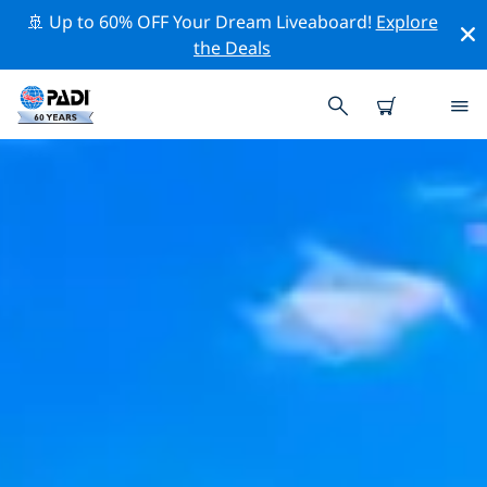
🚢 Up to 60% OFF Your Dream Liveaboard!
Explore
the Deals