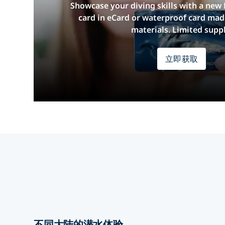
Showcase your diving skills with a new 
card in eCard or waterproof card mad
materials. Limited suppl
立即获取
不同大陆的潜水体验