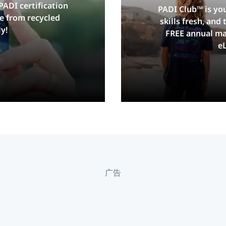
PADI certification
PADI Club™ is yo
e from recycled
skills fresh, and
y!
FREE annual ma
e
广告