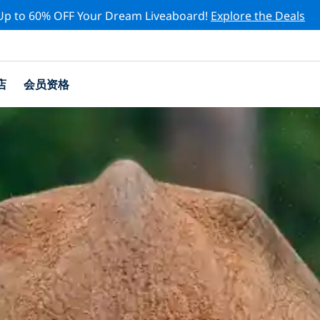
Up to 60% OFF Your Dream Liveaboard!
Explore the Deals
店
会员资格