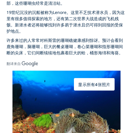
部，这些珊瑚虫经常是清洁站。
19世纪沉没的沉船被称为Lenore。这里不乏技术潜水员，因为这
里有很多值得探索的地方，还有第二次世界大战造成的飞机残
骸。新潜水者还将能够找到许多易于潜水且仍可得到回报的受保
护地点。
许多来过的人常常对科斯雷的珊瑚礁健康感到惊讶。预计会看到
鹿角珊瑚，脑珊瑚，巨大的餐桌珊瑚，卷心菜珊瑚和指形珊瑚间
断的尖床，它们间断续续地包裹着巨大的蛤，桶形海绵和海葵。
翻译来自
显示所有4张照片