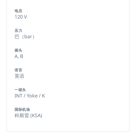
电压
120 V
压力
巴（bar）
插头
A,
B
语言
英语
一级头
INT / Yoke / K
国际机场
科斯雷 (KSA)