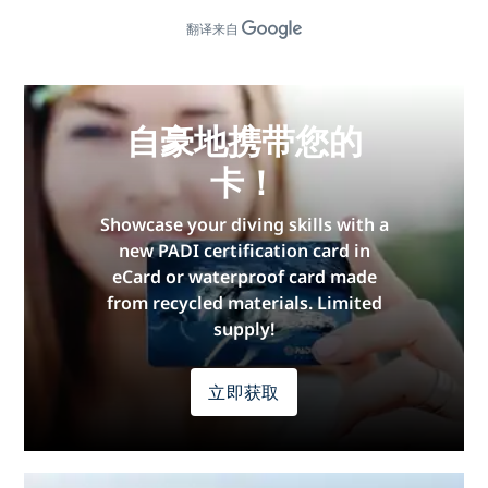
翻译来自
自豪地携带您的
卡！
Showcase your diving skills with a
new PADI certification card in
eCard or waterproof card made
from recycled materials. Limited
supply!
立即获取