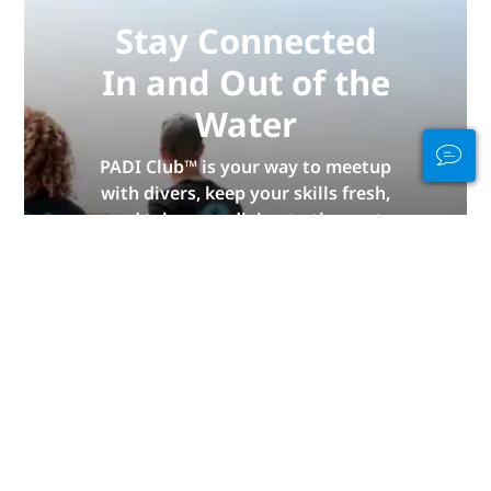
Stay Connected
In and Out of the
Water
PADI Club™ is your way to meetup
with divers, keep your skills fresh,
and take your diving to the next
level with a FREE annual magazine
subscription, discounted PADI
eLearning courses + more!
JOIN NOW
广告