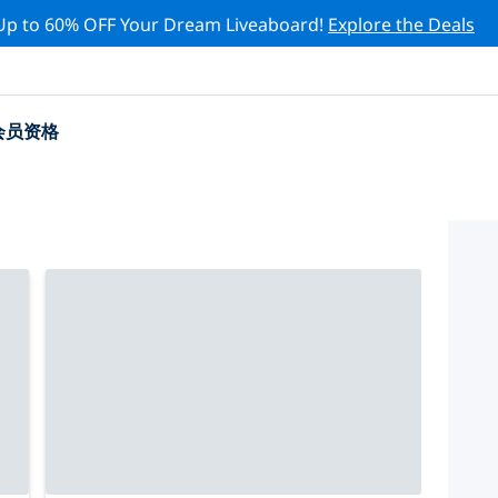
Up to 60% OFF Your Dream Liveaboard!
Explore the Deals
会员资格