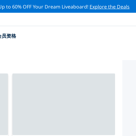
Up to 60% OFF Your Dream Liveaboard!
Explore the Deals
会员资格