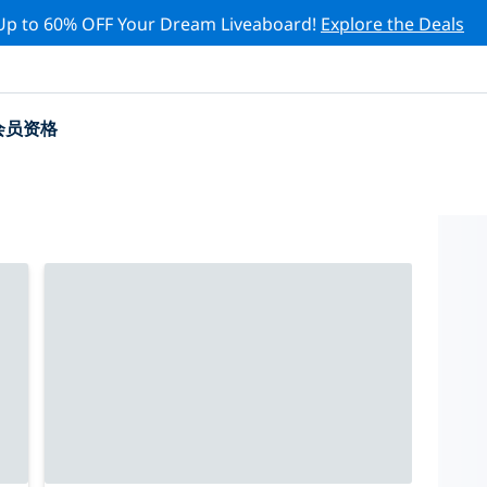
Up to 60% OFF Your Dream Liveaboard!
Explore the Deals
会员资格