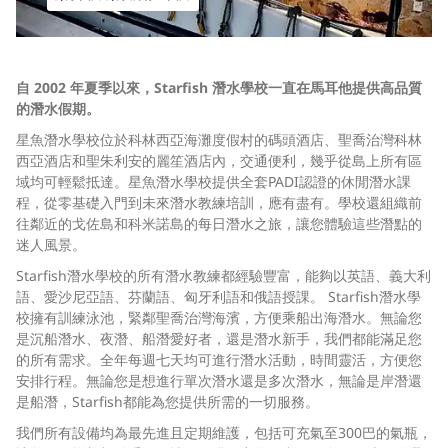
自 2002 年夏季以來，Starfish 潛水學校一直在馬耳他提供高品質
的潛水假期。
星魚潛水學校位於科林西亞海灘度假村的碼頭酒店、聖喬治灣科林
西亞酒店和聖朱利安的麗笙酒店內，交通便利，幾乎從島上所有區
域均可輕鬆抵達。星魚潛水學校提供全套PADI認證的休閒潛水課
程，從零基礎入門到未來潛水教練培訓，應有盡有。學校還組織前
往鄰近的戈佐島和科米諾島的每日潛水之旅，讓您體驗這些潛點的
迷人風景。
Starfish潛水學校的所有潛水教練都經驗豐富，能夠以英語、義大利
語、愛沙尼亞語、芬蘭語、匈牙利語和俄語授課。 Starfish潛水學
校擁有訓練泳池，緊鄰聖喬治灣海濱，方便乘船出海潛水。無論您
是沉船潛水、夜潛、船潛愛好者，還是潛水新手，我們都能滿足您
的所有需求。全年每週七天均可進行潛水活動，時間靈活，方便您
安排行程。無論您是想進行單次潛水還是多次潛水，無論是岸潛還
是船潛，Starfish都能為您提供所需的一切服務。
我們所有設備均為最先進且定期維護，包括可充氣至300巴的氣瓶，