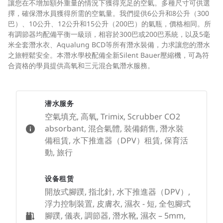
讓您在不增加額外重量的情況下獲得充足的空氣。多種尺寸可供選
擇，確保潛水員獲得所需的空氣量。我們提供6公升和8公升（300
巴）、10公升、12公升和15公升（200巴）的氣瓶，價格相同。所
有調節器均配備平衡一級頭，相容於300巴或200巴系統，以及5毫
米全套潛水衣、Aqualung BCD等所有潛水裝備，力求讓您的潛水
之旅輕鬆安全。本潛水學校配備全新Silent Bauer壓縮機，可為符
合資格的學員提供高氧和三元混合氣潛水服務。
潜水服务
空氣填充, 高氧, Trimix, Scrubber CO2
absorbant, 混合氣體, 裝備銷售, 潛水裝
備租賃, 水下推進器（DPV）租賃, 保育活
動, 旅行
设备租赁
開放式腳蹼, 指北針, 水下推進器（DPV）,
浮力控制裝置, 皮膚衣, 濕衣 - 短, 全包腳式
腳蹼, 儀表, 調節器, 潛水靴, 濕衣 – 5mm,