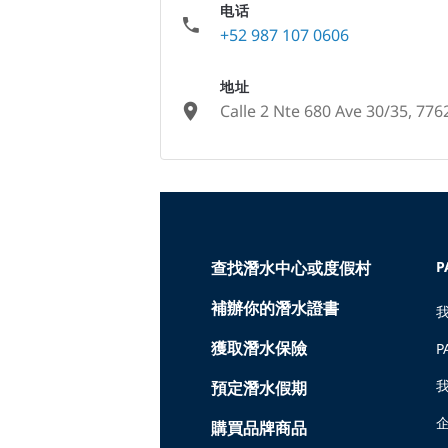
电话
+52 987 107 0606
地址
Calle 2 Nte 680 Ave 30/35, 77
None
查找潛水中心或度假村
P
補辦你的潛水證書
獲取潛水保險
P
預定潛水假期
購買品牌商品