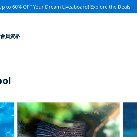
Up to 60% OFF Your Dream Liveaboard!
Explore the Deals
會員資格
ool