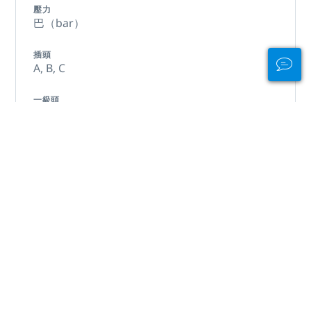
壓力
巴（bar）
插頭
A,
B,
C
一級頭
INT / Yoke / K
國際機場
Bangkok Suvarnabhumi Airport (BKK)
翻譯
驕傲地帶著您的