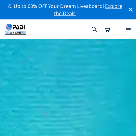
🚢 Up to 60% OFF Your Dream Liveaboard!
Explore
the Deals