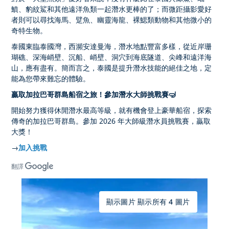
鱝、豹紋鯊和其他遠洋魚類一起潛水更棒的了；而微距攝影愛好
者則可以尋找海馬、躄魚、幽靈海龍、裸鰓類動物和其他微小的
奇特生物。
泰國東臨泰國灣，西瀕安達曼海，潛水地點豐富多樣，從近岸珊
瑚礁、深海峭壁、沉船、峭壁、洞穴到海底隧道、尖峰和遠洋海
山，應有盡有。簡而言之，泰國是提升潛水技能的絕佳之地，定
能為您帶來難忘的體驗。
贏取加拉巴哥群島船宿之旅！參加潛水大師挑戰賽🤿
開始努力獲得休閒潛水最高等級，就有機會登上豪華船宿，探索
傳奇的加拉巴哥群島。參加 2026 年大師級潛水員挑戰賽，贏取
大獎！
→
加入挑戰
翻譯
顯示圖片 顯示所有 4 圖片