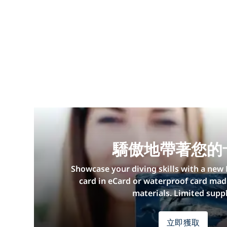
驕傲地帶著您的
Showcase your diving skills with a new 
card in eCard or waterproof card mad
materials. Limited suppl
立即獲取