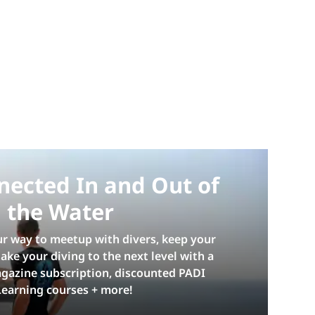
nected In and Out of
the Water
ur way to meetup with divers, keep your
 take your diving to the next level with a
gazine subscription, discounted PADI
Learning courses + more!