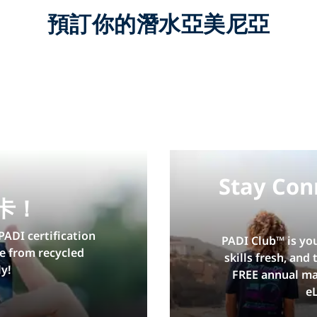
預訂你的潛水亞美尼亞
Stay Con
卡！
PADI certification
PADI Club™ is yo
e from recycled
skills fresh, and
y!
FREE annual ma
e