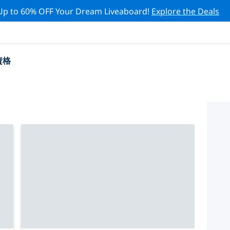
Up to 60% OFF Your Dream Liveaboard!
Explore the Deals
資格