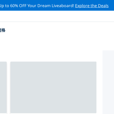
Up to 60% OFF Your Dream Liveaboard!
Explore the Deals
資格