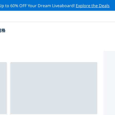
Up to 60% OFF Your Dream Liveaboard!
Explore the Deals
資格