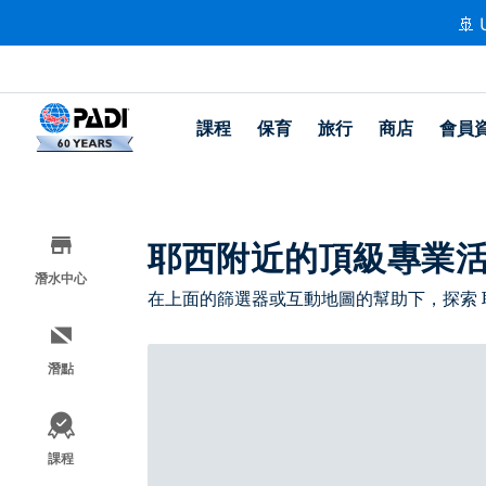
🚢 
課程
保育
旅行
商店
會員
耶西附近的頂級專業
潛水中心
在上面的篩選器或互動地圖的幫助下，探索
潛點
課程