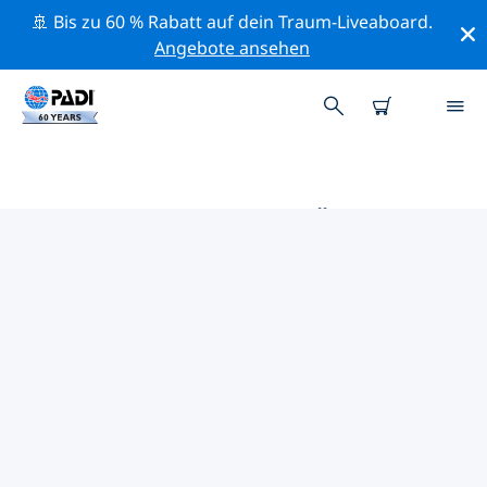
🚢 Bis zu 60 % Rabatt auf dein Traum-Liveaboard.
Angebote ansehen
DIE BESTEN TAUCHPLÄTZE IM
UMKREIS VON DEUTSCHLAND
Derzeit sind 57 Tauchplätze im Umkreis von
Deutschland gelistet: 44 See-Tauchgänge, 13 Strand-
Tauchgänge und 10 Wrack-Tauchgänge.
Mithilfe der Filter und der interaktiven Karte kannst du
die Tauchplätze im Umkreis von Deutschland
erkunden. Auf der jeweiligen Detailseite erhältst du
mehr Infos über den Tauchplatz; wenn er dir bekannt
ist, kannst du für ihn abstimmen.