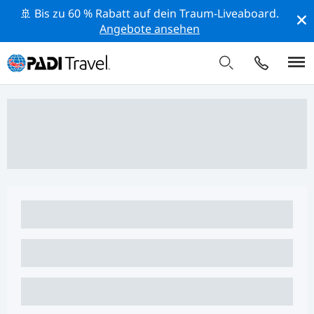
🚢 Bis zu 60 % Rabatt auf dein Traum-Liveaboard.
Angebote ansehen