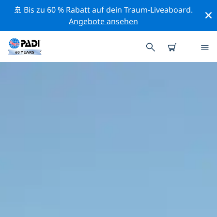
🚢 Bis zu 60 % Rabatt auf dein Traum-Liveaboard.
Angebote ansehen