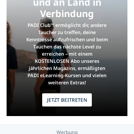
und an Land in
Verbindung
PADI Club™ ermöglicht dir, andere
Taucher zu treffen, deine
Kenntnisse aufzufrischen und beim
Tauchen das nächste Level zu
erreichen – mit einem
KOSTENLOSEN Abo unseres
jährlichen Magazins, ermäßigten
PADI eLearning-Kursen und vielen
weiteren Extras!
JETZT BEITRETEN
Werbung