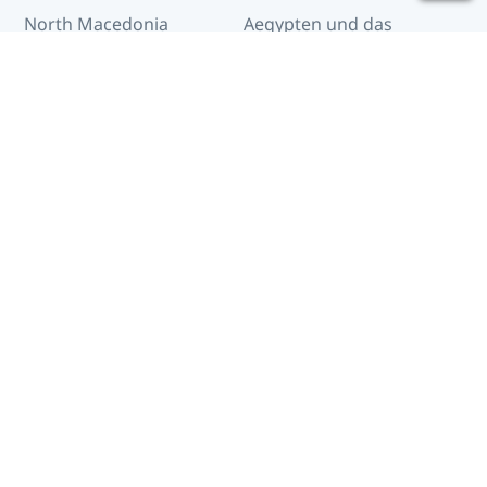
North Macedonia
Aegypten und das
Rote Meer
Afghanistan
Albanien
Algerien
Amerikanische
Jungferninseln
Amerikanisch-Samoa
Andorra
Angola
Anguilla
Antigua und
Äquatorialguinea
Barbuda
Argentinien
Arktis
Armenien
Aruba