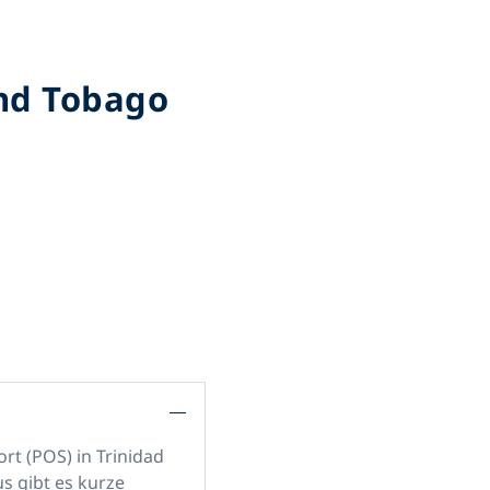
und Tobago
ort (POS)
in Trinidad
s gibt es kurze