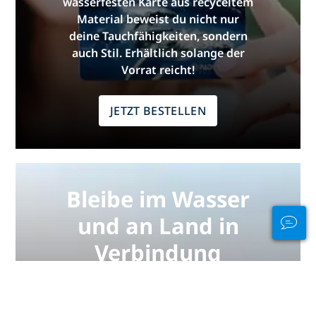
wasserfesten Karte aus recyceltem
Material beweist du nicht nur
deine Tauchfähigkeiten, sondern
auch Stil. Erhältlich solange der
Vorrat reicht!
JETZT BESTELLEN
Bleibe im Wasser
und an Land in
Verbindung
PADI Club™ ermöglicht dir, andere
Taucher zu treffen, deine
Kenntnisse aufzufrischen und beim